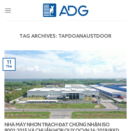
Skip
to
content
TAG ARCHIVES:
TAPDOANAUSTDOOR
11
Th6
NHÀ MÁY NHƠN TRẠCH ĐẠT CHỨNG NHẬN ISO
9001:2015 VÀ CHUẨN HỢP QUY QCVN 16:2019/BXD