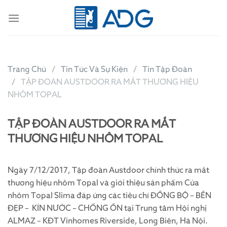
Skip
to
content
Trang Chủ
Tin Tức Và Sự Kiện
Tin Tập Đoàn
TẬP ĐOÀN AUSTDOOR RA MẮT THƯƠNG HIỆU
NHÔM TOPAL
TẬP ĐOÀN AUSTDOOR RA MẮT
THƯƠNG HIỆU NHÔM TOPAL
Ngày 7/12/2017, Tập đoàn Austdoor chính thức ra mắt
thương hiệu nhôm Topal và giới thiệu sản phẩm Cửa
nhôm Topal Slima đáp ứng các tiêu chí ĐỒNG BỘ – BỀN
ĐẸP – KÍN NƯỚC – CHỐNG ỒN tại Trung tâm Hội nghị
ALMAZ – KĐT Vinhomes Riverside, Long Biên, Hà Nội.