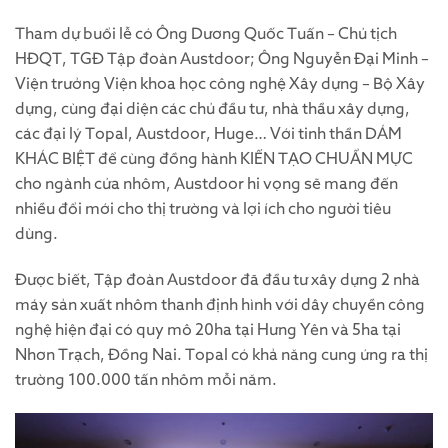
Tham dự buổi lễ có Ông Dương Quốc Tuấn – Chủ tịch
HĐQT, TGĐ Tập đoàn Austdoor; Ông Nguyễn Đại Minh –
Viện trưởng Viện khoa học công nghệ Xây dựng – Bộ Xây
dựng, cùng đại diện các chủ đầu tư, nhà thầu xây dựng,
các đại lý Topal, Austdoor, Huge… Với tinh thần DÁM
KHÁC BIỆT để cùng đồng hành KIẾN TẠO CHUẨN MỰC
cho ngành cửa nhôm, Austdoor hi vọng sẽ mang đến
nhiều đổi mới cho thị trường và lợi ích cho người tiêu
dùng.
Được biết, Tập đoàn Austdoor đã đầu tư xây dựng 2 nhà
máy sản xuất nhôm thanh định hình với dây chuyền công
nghệ hiện đại có quy mô 20ha tại Hưng Yên và 5ha tại
Nhơn Trạch, Đồng Nai. Topal có khả năng cung ứng ra thị
trường 100.000 tấn nhôm mỗi năm.