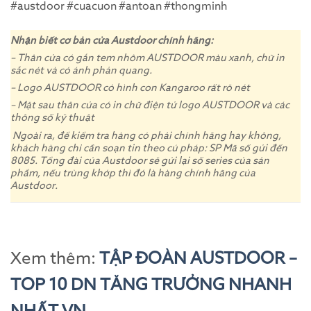
#austdoor​​ #cuacuon​ #antoan​ #thongminh​
Nhận biết cơ bản cửa Austdoor chính hãng:
– Thân cửa có gắn tem nhôm AUSTDOOR màu xanh, chữ in
sắc nét và có ánh phản quang.
– Logo AUSTDOOR có hình con Kangaroo rất rõ nét
– Mặt sau thân cửa có in chữ điện tử logo AUSTDOOR và các
thông số kỹ thuật
Ngoài ra, để kiểm tra hàng có phải chính hãng hay không,
khách hàng chỉ cần soạn tin theo cú pháp: SP Mã số gửi đến
8085. Tổng đài của Austdoor sẽ gửi lại số series của sản
phẩm, nếu trùng khớp thì đó là hàng chính hãng của
Austdoor.
Xem thêm:
TẬP ĐOÀN AUSTDOOR –
TOP 10 DN TĂNG TRƯỞNG NHANH