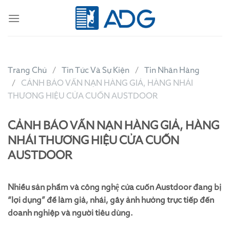
Skip
to
content
Trang Chủ
Tin Tức Và Sự Kiện
Tin Nhãn Hàng
CẢNH BÁO VẤN NẠN HÀNG GIẢ, HÀNG NHÁI
THƯƠNG HIỆU CỬA CUỐN AUSTDOOR
CẢNH BÁO VẤN NẠN HÀNG GIẢ, HÀNG
NHÁI THƯƠNG HIỆU CỬA CUỐN
AUSTDOOR
Nhiều sản phẩm và công nghệ cửa cuốn Austdoor đang bị
“lợi dụng” để làm giả, nhái, gây ảnh hưởng trực tiếp đến
doanh nghiệp và người tiêu dùng.