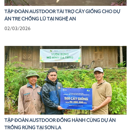
TẬP ĐOÀN AUSTDOOR TÀI TRỢ CÂY GIỐNG CHO DỰ
ÁN TRE CHỐNG LŨ TẠI NGHỆ AN
02/03/2026
TẬP ĐOÀN AUSTDOOR ĐỒNG HÀNH CÙNG DỰ ÁN
TRỒNG RỪNG TẠI SƠN LA