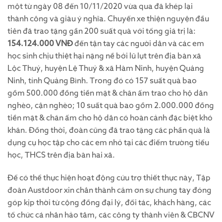
một từ ngày 08 đến 10/11/2020 vừa qua đã khép lại
thành công và giàu ý nghĩa. Chuyến xe thiện nguyện đầu
tiên đã trao tặng gần 200 suất quà với tổng giá trị là:
154.124.000 VNĐ
đến tận tay các người dân và các em
học sinh chịu thiệt hại nặng nề bởi lũ lụt trên địa bàn xã
Lộc Thuỷ, huyện Lệ Thuỷ & xã Hàm Ninh, huyện Quảng
Ninh, tỉnh Quảng Bình. Trong đó có 157 suất quà bao
gồm 500.000 đồng tiền mặt & chăn ấm trao cho hộ dân
nghèo, cận nghèo; 10 suất quà bao gồm 2.000.000 đồng
tiền mặt & chăn ấm cho hộ dân có hoàn cảnh đặc biệt khó
khăn. Đồng thời, đoàn cũng đã trao tặng các phần quà là
dụng cụ học tập cho các em nhỏ tại các điểm trường tiểu
học, THCS trên địa bàn hai xã.
Để có thể thực hiện hoạt động cứu trợ thiết thực này, Tập
đoàn Austdoor xin chân thành cảm ơn sự chung tay đóng
góp kịp thời từ cộng đồng đại lý, đối tác, khách hàng, các
tổ chức cá nhân hảo tâm, các công ty thành viên & CBCNV