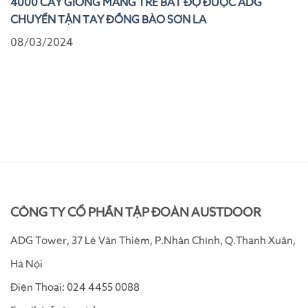
4000 CÂY GIỐNG MĂNG TRE BÁT ĐỘ ĐƯỢC ADG
CHUYỂN TẬN TAY ĐỒNG BÀO SƠN LA
08/03/2024
CÔNG TY CỔ PHẦN TẬP ĐOÀN AUSTDOOR
ADG Tower, 37 Lê Văn Thiêm, P.Nhân Chính, Q.Thanh Xuân,
Hà Nội
Điện Thoại: 024 4455 0088