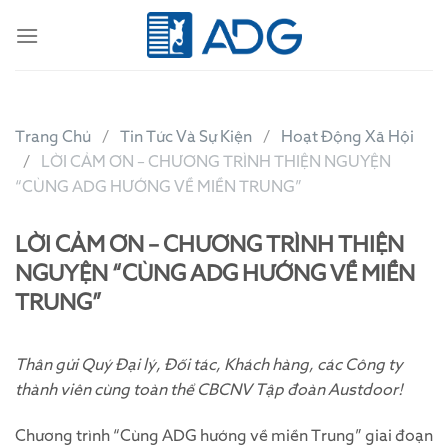
Skip
to
content
Trang Chủ
Tin Tức Và Sự Kiện
Hoạt Động Xã Hội
LỜI CẢM ƠN – CHƯƠNG TRÌNH THIỆN NGUYỆN
“CÙNG ADG HƯỚNG VỀ MIỀN TRUNG”
LỜI CẢM ƠN – CHƯƠNG TRÌNH THIỆN
NGUYỆN “CÙNG ADG HƯỚNG VỀ MIỀN
TRUNG”
Thân gửi Quý Đại lý, Đối tác, Khách hàng, các Công ty
thành viên cùng toàn thể CBCNV Tập đoàn Austdoor!
Chương trình “Cùng ADG hướng về miền Trung” giai đoạn