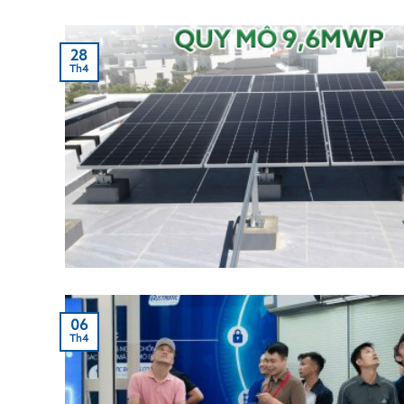
28
Th4
06
Th4