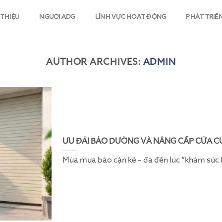
 THIỆU
NGƯỜI ADG
LĨNH VỰC HOẠT ĐỘNG
PHÁT TRIỂ
AUTHOR ARCHIVES:
ADMIN
ƯU ĐÃI BẢO DƯỠNG VÀ NÂNG CẤP CỬA C
Mùa mưa bão cận kề – đã đến lúc “khám sức 