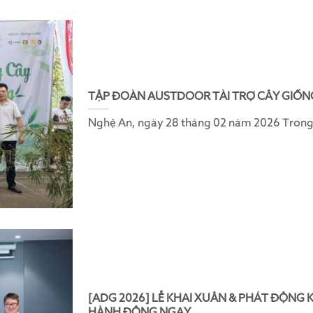
TẬP ĐOÀN AUSTDOOR TÀI TRỢ CÂY GIỐNG
Nghệ An, ngày 28 tháng 02 năm 2026 Trong
[ADG 2026] LỄ KHAI XUÂN & PHÁT ĐỘNG 
HÀNH ĐỘNG NGAY