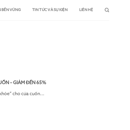
N BỀN VỮNG
TIN TỨC VÀ SỰ KIỆN
LIÊN HỆ
UỐN – GIẢM ĐẾN 65%
khỏe” cho cửa cuốn...