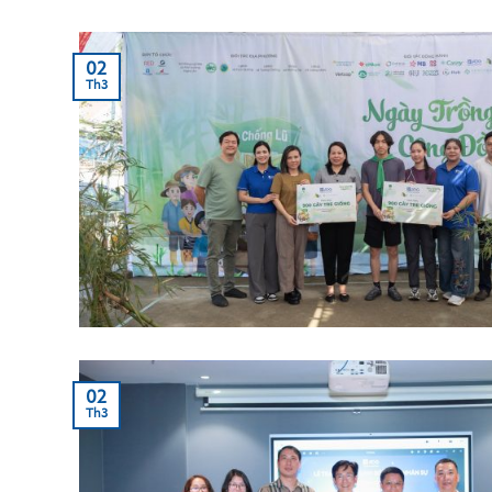
02
Th3
02
Th3