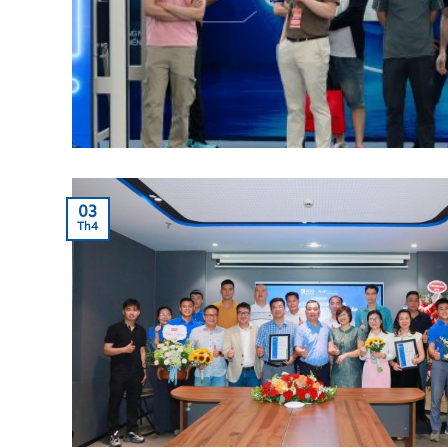
03
Th4