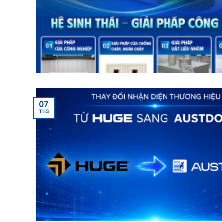
07
Th5