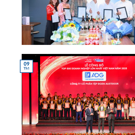
09
Th1