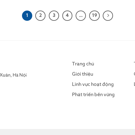
1
2
3
4
…
19
Trang chủ
Giới thiệu
Xuân, Hà Nội
Lĩnh vực hoạt động
Phát triển bền vững