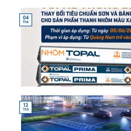
04
Th6
12
Th5