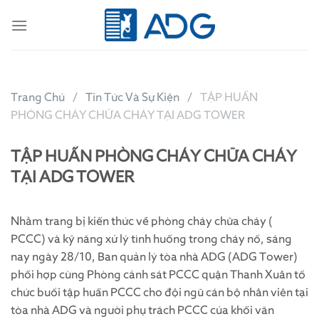
Skip
to
content
Trang Chủ
Tin Tức Và Sự Kiện
TẬP HUẤN
PHÒNG CHÁY CHỮA CHÁY TẠI ADG TOWER
TẬP HUẤN PHÒNG CHÁY CHỮA CHÁY
TẠI ADG TOWER
Nhằm trang bị kiến thức về phòng cháy chữa cháy (
PCCC) và kỹ năng xử lý tình huống trong cháy nổ, sáng
nay ngày 28/10, Ban quản lý tòa nhà ADG (ADG Tower)
phối hợp cùng Phòng cảnh sát PCCC quận Thanh Xuân tổ
chức buổi tập huấn PCCC cho đội ngũ cán bộ nhân viên tại
tòa nhà ADG và người phụ trách PCCC của khối văn