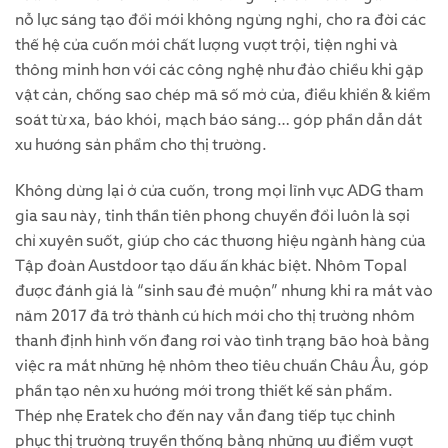
nỗ lực sáng tạo đổi mới không ngừng nghỉ, cho ra đời các
thế hệ cửa cuốn mới chất lượng vượt trội, tiện nghi và
thông minh hơn với các công nghệ như đảo chiều khi gặp
vật cản, chống sao chép mã số mở cửa, điều khiển & kiểm
soát từ xa, báo khói, mạch báo sáng… góp phần dẫn dắt
xu hướng sản phẩm cho thị trường.
Không dừng lại ở cửa cuốn, trong mọi lĩnh vực ADG tham
gia sau này, tinh thần tiên phong chuyển đổi luôn là sợi
chỉ xuyên suốt, giúp cho các thương hiệu ngành hàng của
Tập đoàn Austdoor tạo dấu ấn khác biệt. Nhôm Topal
được đánh giá là “sinh sau đẻ muộn” nhưng khi ra mắt vào
năm 2017 đã trở thành cú hích mới cho thị trường nhôm
thanh định hình vốn đang rơi vào tình trạng bão hoà bằng
việc ra mắt những hệ nhôm theo tiêu chuẩn Châu Âu, góp
phần tạo nên xu hướng mới trong thiết kế sản phẩm.
Thép nhẹ Eratek cho đến nay vẫn đang tiếp tục chinh
phục thị trường truyền thống bằng những ưu điểm vượt