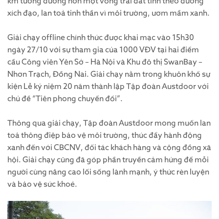
km tương đương hơn một vòng trái đất tính theo đường
xích đạo, lan toả tinh thần vì môi trường, ươm mầm xanh.
Giải chạy offline chính thức được khai mạc vào 15h30
ngày 27/10 với sự tham gia của 1000 VĐV tại hai điểm
cầu Công viên Yên Sở – Hà Nội và Khu đô thị SwanBay –
Nhơn Trạch, Đồng Nai. Giải chạy nằm trong khuôn khổ sự
kiện Lễ kỷ niệm 20 năm thành lập Tập đoàn Austdoor với
chủ đề “Tiên phong chuyển đổi”.
Thông qua giải chạy, Tập đoàn Austdoor mong muốn lan
toả thông điệp bảo vệ môi trường, thúc đẩy hành động
xanh đến với CBCNV, đối tác khách hàng và cộng đồng xã
hội. Giải chạy cũng đã góp phần truyền cảm hứng để mỗi
người cùng nâng cao lối sống lành mạnh, ý thức rèn luyện
và bảo vệ sức khoẻ.