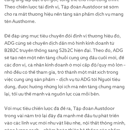
Theo chiến lược tái định vị, Tập đoàn Austdoor sẽ sớm
cho ra mắt thương hiệu nền tảng sản phẩm dịch vụ mang
tên Austhome.
Để đáp ứng mục tiêu chuyển đổi định vị thương hiệu đó,
ADG cũng sẽ chuyển dịch dần mô hình kinh doanh từ
B2B2C truyền thống sang S2b2C hiện đại. Theo đó, ADG
sẽ tạo nên một nền tảng chuỗi cung ứng đầu cuối mới, để
các đơn vị, cá nhân kinh doanh ở mọi cấp độ/quy mô lớn –
nhỏ đều có thể tham gia, trở thành một mắt xích trong
việc cung ứng sản phẩm – dịch vụ từ ADG tới Người tiêu
dùng, được hưởng những lợi ích mà nền tảng chung mang
lại, tối ưu thế mạnh và nguồn lực của mỗi bên.
Với mục tiêu chiến lược đã đề ra, Tập đoàn Austdoor
trong vài năm trở lại đây đã mạnh mẽ đầu tư phát triển
vào các lĩnh vực mới như vật liệu nhẹ, nội thất thông minh,