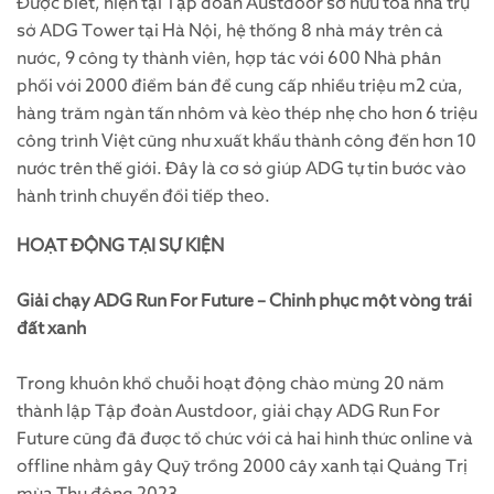
Được biết, hiện tại Tập đoàn Austdoor sở hữu toà nhà trụ
sở ADG Tower tại Hà Nội, hệ thống 8 nhà máy trên cả
nước, 9 công ty thành viên, hợp tác với 600 Nhà phân
phối với 2000 điểm bán để cung cấp nhiều triệu m2 cửa,
hàng trăm ngàn tấn nhôm và kèo thép nhẹ cho hơn 6 triệu
công trình Việt cũng như xuất khẩu thành công đến hơn 10
nước trên thế giới. Đây là cơ sở giúp ADG tự tin bước vào
hành trình chuyển đổi tiếp theo.
HOẠT ĐỘNG TẠI SỰ KIỆN
Giải chạy ADG Run For Future – Chinh phục một vòng trái
đất xanh
Trong khuôn khổ chuỗi hoạt động chào mừng 20 năm
thành lập Tập đoàn Austdoor, giải chạy ADG Run For
Future cũng đã được tổ chức với cả hai hình thức online và
offline nhằm gây Quỹ trồng 2000 cây xanh tại Quảng Trị