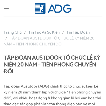
Skip
to
content
Trang Chủ
Tin Tức Và Sự Kiện
Tin Tập Đoàn
TẬP ĐOÀN AUSTDOOR TỔ CHỨC LỄ KỶ NIỆM 20
NĂM – TIÊN PHONG CHUYỂN ĐỔI
TẬP ĐOÀN AUSTDOOR TỔ CHỨC LỄ KỶ
NIỆM 20 NĂM – TIÊN PHONG CHUYỂN
ĐỔI
Tập đoàn Austdoor (ADG) chính thức tổ chức sự kiện Lễ
kỷ niệm 20 năm thành lập với chủ đề “Tiên phong chuyển
đổi”, với nhiều hoạt động & không gian lễ hội văn hóa thể
thao đặc sắc góp phần lan tỏa thông điệp bảo vệ môi