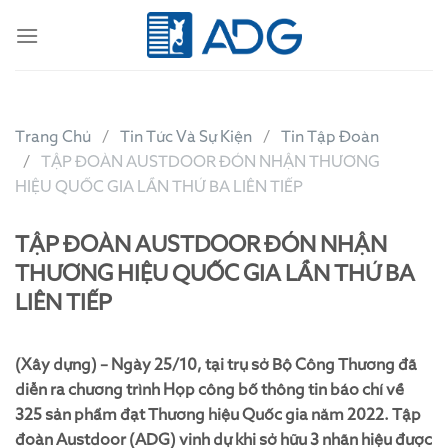
Skip
to
content
Trang Chủ
Tin Tức Và Sự Kiện
Tin Tập Đoàn
TẬP ĐOÀN AUSTDOOR ĐÓN NHẬN THƯƠNG
HIỆU QUỐC GIA LẦN THỨ BA LIÊN TIẾP
TẬP ĐOÀN AUSTDOOR ĐÓN NHẬN
THƯƠNG HIỆU QUỐC GIA LẦN THỨ BA
LIÊN TIẾP
(Xây dựng) – Ngày 25/10, tại trụ sở Bộ Công Thương đã
diễn ra chương trình Họp công bố thông tin báo chí về
325 sản phẩm đạt Thương hiệu Quốc gia năm 2022. Tập
đoàn Austdoor (ADG) vinh dự khi sở hữu 3 nhãn hiệu được