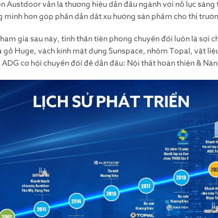
ốn Austdoor vẫn là thương hiệu dẫn đầu ngành với nỗ lực sáng 
ông minh hơn góp phần dẫn dắt xu hướng sản phẩm cho thị trườ
ham gia sau này, tinh thần tiên phong chuyển đổi luôn là sợi 
 gỗ Huge, vách kính mặt dựng Sunspace, nhôm Topal, vật liệu 
ADG cơ hội chuyển đổi để dẫn đầu: Nội thất hoàn thiện & Năn