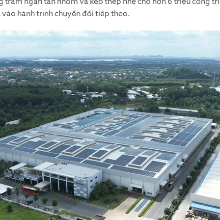
 trăm ngàn tấn nhôm và kèo thép nhẹ cho hơn 6 triệu công tr
c vào hành trình chuyển đổi tiếp theo.