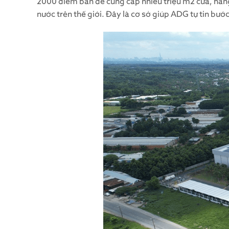
2000 điểm bán để cung cấp nhiều triệu m2 cửa, hàng
nước trên thế giới. Đây là cơ sở giúp ADG tự tin bướ