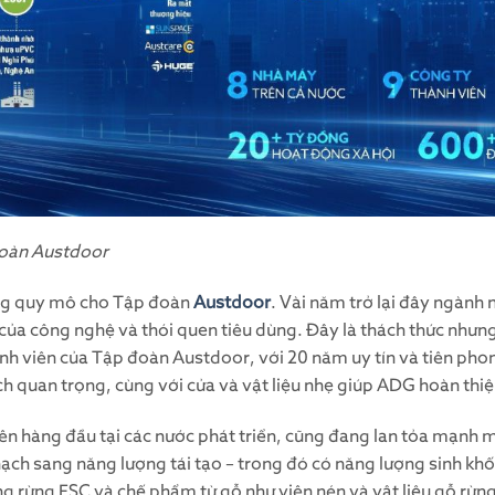
 đoàn Austdoor
ưởng quy mô cho Tập đoàn
Austdoor
. Vài năm trở lại đây ngành 
i của công nghệ và thói quen tiêu dùng. Đây là thách thức nhưn
ành viên của Tập đoàn Austdoor, với 20 năm uy tín và tiên pho
h quan trọng, cùng với cửa và vật liệu nhẹ giúp ADG hoàn thi
ên hàng đầu tại các nước phát triển, cũng đang lan tỏa mạnh 
hạch sang năng lượng tái tạo – trong đó có năng lượng sinh kh
rừng FSC và chế phẩm từ gỗ như viên nén và vật liệu gỗ rừng