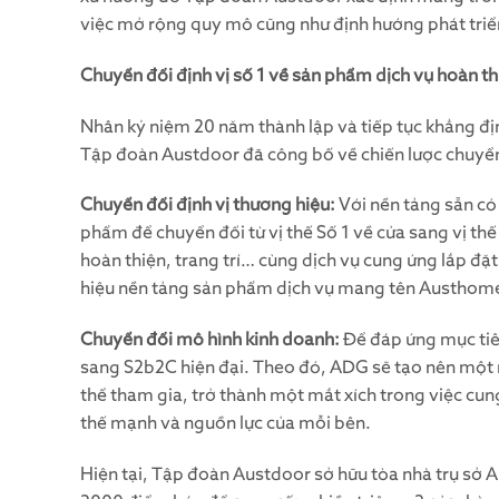
việc mở rộng quy mô cũng như định hướng phát tri
Chuyển đổi định vị số 1 về sản phẩm dịch vụ hoàn th
Nhân kỷ niệm 20 năm thành lập và tiếp tục khẳng đ
Tập đoàn Austdoor đã công bố về chiến lược chuyển
Chuyển đổi định vị thương hiệu:
Với nền tảng sẵn có 
phẩm để chuyển đổi từ vị thế Số 1 về cửa sang vị th
hoàn thiện, trang trí… cùng dịch vụ cung ứng lắp đặ
hiệu nền tảng sản phẩm dịch vụ mang tên Austhom
Chuyển đổi mô hình kinh doanh:
Để đáp ứng mục tiê
sang S2b2C hiện đại. Theo đó, ADG sẽ tạo nên một n
thể tham gia, trở thành một mắt xích trong việc cun
thế mạnh và nguồn lực của mỗi bên.
Hiện tại, Tập đoàn Austdoor sở hữu tòa nhà trụ sở 