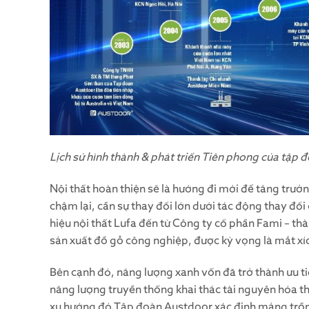
Lịch sử hình thành & phát triển Tiên phong của tập
Nội thất hoàn thiện sẽ là hướng đi mới để tăng tr
chậm lại, cần sự thay đổi lớn dưới tác động thay đổ
hiệu nội thất Lufa đến từ Công ty cổ phần Fami – th
sản xuất đồ gỗ công nghiệp, được kỳ vọng là mắt xíc
Bên cạnh đó, năng lượng xanh vốn đã trở thành ưu ti
năng lượng truyền thống khai thác tài nguyên hóa t
xu hướng đó Tập đoàn Austdoor xác định mảng trồng 