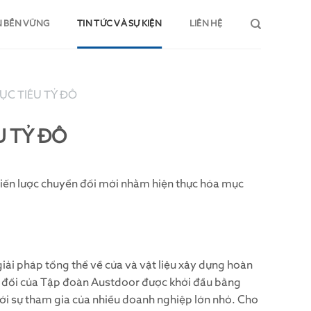
N BỀN VỮNG
TIN TỨC VÀ SỰ KIỆN
LIÊN HỆ
C TIÊU TỶ ĐÔ
U TỶ ĐÔ
iến lược chuyển đổi mới nhằm hiện thực hóa mục
iải pháp tổng thể về cửa và vật liệu xây dựng hoàn
ển đổi của Tập đoàn Austdoor được khởi đầu bằng
với sự tham gia của nhiều doanh nghiệp lớn nhỏ. Cho