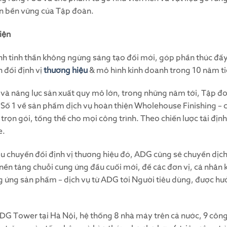
ển bền vững của Tập đoàn.
iện
ịnh tinh thần không ngừng sáng tạo đổi mới, góp phần thúc đẩ
 đổi định vị
thương hiệu
& mô hình kinh doanh trong 10 năm ti
và năng lực sản xuất quy mô lớn, trong những năm tới, Tập đoà
ế Số 1 về sản phẩm dịch vụ hoàn thiện Wholehouse Finishing – c
t trọn gói, tổng thể cho mọi công trình. Theo chiến lược tái đ
e.
u chuyển đổi định vị thương hiệu đó, ADG cũng sẽ chuyển dịc
ền tảng chuỗi cung ứng đầu cuối mới, để các đơn vị, cá nhân
g ứng sản phẩm – dịch vụ từ ADG tới Người tiêu dùng, được hưở
ADG Tower tại Hà Nội, hệ thống 8 nhà máy trên cả nước, 9 công