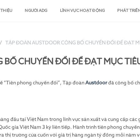
 THIỆU
NGƯỜI ADG
LĨNH VỰC HOẠT ĐỘNG
PHÁT TRIỂ
TẬP ĐOÀN AUSTDOOR CÔNG BỐ CHUYỂN ĐỔI ĐỂ ĐẠT MỤ
BỐ CHUYỂN ĐỔI ĐỂ ĐẠT MỤC TIÊ
đề “Tiên phong chuyển đổi”, Tập đoàn
Austdoor
đã công bố ch
àng đầu tại Việt Nam trong lĩnh vực sản xuất và cung cấp các g
uốc gia Việt Nam 3 kỳ liên tiếp. Hành trình tiên phong chuy
ra thị trường cửa cuốn với giá trị hàng ngàn tỷ đồng mỗi năm 