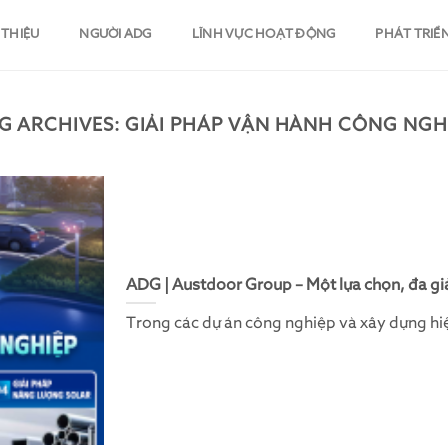
 THIỆU
NGƯỜI ADG
LĨNH VỰC HOẠT ĐỘNG
PHÁT TRIỂ
G ARCHIVES:
GIẢI PHÁP VẬN HÀNH CÔNG NGH
ADG | Austdoor Group – Một lựa chọn, đa giả
Trong các dự án công nghiệp và xây dựng hiện