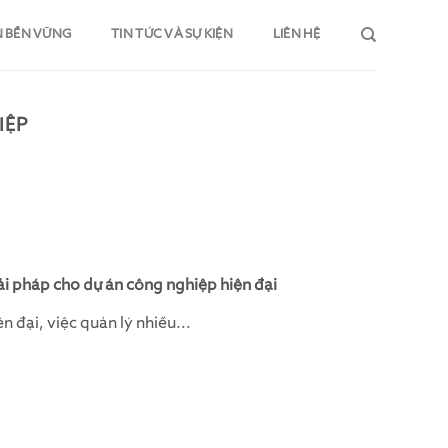
N BỀN VỮNG
TIN TỨC VÀ SỰ KIỆN
LIÊN HỆ
IỆP
i pháp cho dự án công nghiệp hiện đại
 đại, việc quản lý nhiều...