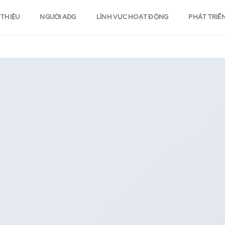
 THIỆU
NGƯỜI ADG
LĨNH VỰC HOẠT ĐỘNG
PHÁT TRIỂ