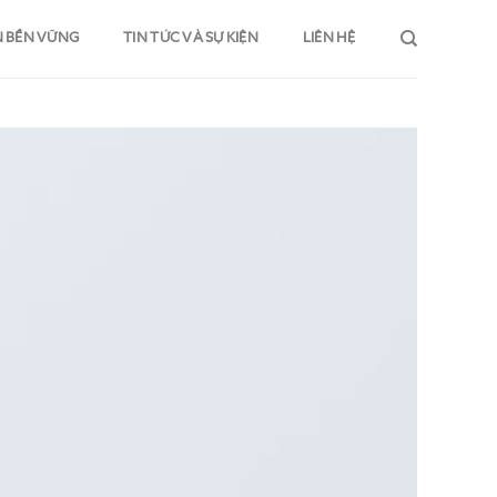
N BỀN VỮNG
TIN TỨC VÀ SỰ KIỆN
LIÊN HỆ